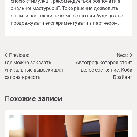
спосіб стимуляції, рекомендується розпочати з
анальної мастурбації. Таке рішення дозволить
оцінити наскільки це комфортно і чи буде цікаво
продовжувати експериментувати з партнером.
Навигация
Previous:
Next:
Где можно заказать
Автограф которой стоит
по
уникальные вывески для
целое состояние: Коби
записям
салона красоты
Брайант
Похожие записи