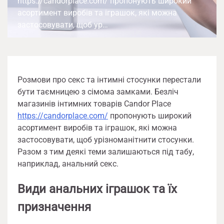
https://candorplace.com/ пропонують широкий
асортимент виробів та іграшок, які можна
застосовувати, щоб ур…
Розмови про секс та інтимні стосунки перестали
бути таємницею з сімома замками. Безліч
магазинів інтимних товарів Candor Place
https://candorplace.com/
пропонують широкий
асортимент виробів та іграшок, які можна
застосовувати, щоб урізноманітнити стосунки.
Разом з тим деякі теми залишаються під табу,
наприклад, анальний секс.
Види анальних іграшок та їх
призначення