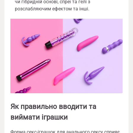
чи гібридній основі, спреї та гелі з
розслабляючим ефектом та інші.
Як правильно вводити та
виймати іграшки
Форма секс-іграшок для анального сексу сприяє