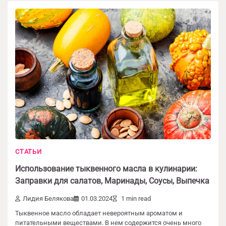
СТАТЬИ
Добавить комментарий
Использование тыквенного масла в кулинарии:
Ваш адрес email не будет опубликован.
Заправки для салатов, Маринады, Соусы, Выпечка
Обязательные поля помечены
*
Лидия Белякова
01.03.2024
1 min read
Тыквенное масло обладает невероятным ароматом и
Комментарий
*
питательными веществами. В нем содержится очень много