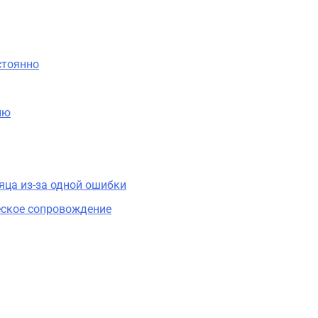
стоянно
ию
яца из-за одной ошибки
еское сопровождение