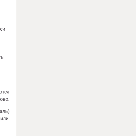
иси
ты
ются
ово.
аль)
 или