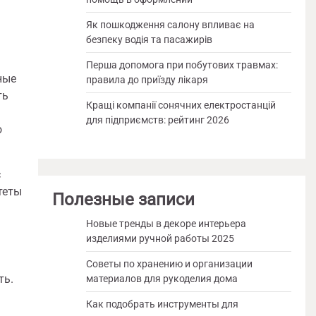
Як пошкодження салону впливає на
безпеку водія та пасажирів
Перша допомога при побутових травмах:
ные
правила до приїзду лікаря
ть
Кращі компанії сонячних електростанцій
для підприємств: рейтинг 2026
о
с
теты
Полезные записи
Новые тренды в декоре интерьера
изделиями ручной работы 2025
Советы по хранению и организации
ть.
материалов для рукоделия дома
Как подобрать инструменты для