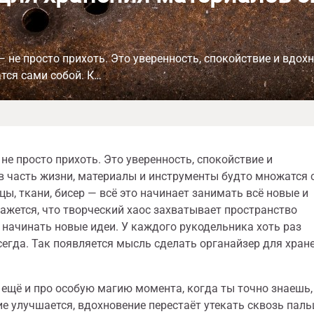
не просто прихоть. Это уверенность, спокойствие и вдохн
тся сами собой. К…
не просто прихоть. Это уверенность, спокойствие и
 в часть жизни, материалы и инструменты будто множатся
цы, ткани, бисер — всё это начинает занимать всё новые и
кажется, что творческий хаос захватывает пространство
 начинать новые идеи. У каждого рукодельника хоть раз
сегда. Так появляется мысль сделать органайзер для хран
 ещё и про особую магию момента, когда ты точно знаешь,
е улучшается, вдохновение перестаёт утекать сквозь паль