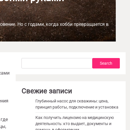
овение. Но с годами, когда хобби превращается в
Search
Search
 сами
Свежие записи
ения
Глубинный насос для скважины: цена,
принцип работы, подключение и установка
Как получить лицензию на медицинскую
 где
деятельность: кто выдает, документы и
цы,
помощь в оформлении