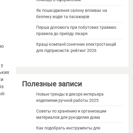
Як пошкодження салону впливає на
безпеку водія та пасажирів
Перша допомога при побутових травмах:
правила до приїзду лікаря
Кращі компанії сонячних електростанцій
но
для підприємств: рейтинг 2026
 у
ьких
ти
Полезные записи
із
лі
Новые тренды в декоре интерьера
изделиями ручной работы 2025
Советы по хранению и организации
материалов для рукоделия дома
Как подобрать инструменты для