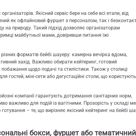
ганізаторів. Якісний сервіс бере на себе всі етапи, від
упний як офлайновий фуршет з персоналом, так і безконтак
у на природу. Такий підхід дозволяє організаторам
тримці майбутньої мами, довіривши питання їжі
 різних форматів бейбі шауеру: камерна вечірка вдома,
ративний захід. Важливо обирати кейтеринг, готовий
і побажання щодо подачі та стилістики. Також у столиці
для гостей, міні-сети або дегустаційні столи, що користуют
рйозні компанії гарантують дотримання санітарних норм,
иво важливо для подій із вагітними. Прозорість у складі м
о готування – те, що вирізняє якісний кейтеринг на бейбі ш
сональні бокси, фуршет або тематичний