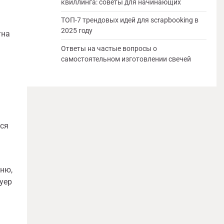
квиллинга: советы для начинающих
ТОП-7 трендовых идей для scrapbooking в
2025 году
тна
Ответы на частые вопросы о
самостоятельном изготовлении свечей
ься
еню,
ауер