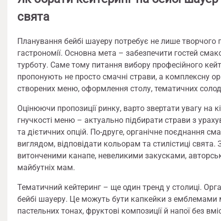
свята
Планування бейбі шауеру потребує не лише творчого пі
гастрономії. Основна мета – забезпечити гостей смак
турботу. Саме тому питання вибору професійного кейт
пропонують не просто смачні страви, а комплексну ор
створених меню, оформлення столу, тематичних солод
Оцінюючи пропозиції ринку, варто звертати увагу на к
гнучкості меню – актуально підбирати страви з ураху
та дієтичних опцій. По-друге, органічне поєднання сма
виглядом, відповідати кольорам та стилістиці свята. 
витонченими канапе, невеликими закусками, авторськи
майбутніх мам.
Тематичний кейтеринг – ще один тренд у столиці. Ор
бейбі шауеру. Це можуть бути капкейки з емблемами м
пастельних тонах, фруктові композиції й напої без вм