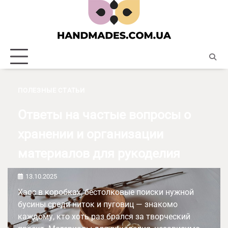
Skip
to
content
ПОЛЕЗНЫЕ СТАТЬИ
Ответы на частые вопросы о
хранении и организации
материалов для рукоделия
13.10.2025
Хаос в коробках, бестолковые поиски нужной
бусины среди ниток и пуговиц — знакомо
каждому, кто хоть раз брался за творческий