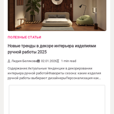
ПОЛЕЗНЫЕ СТАТЬИ
Новые тренды в декоре интерьера изделиями
Добавить комментарий
ручной работы 2025
Лидия Белякова
02.01.2026
1 min read
Ваш адрес email не будет опубликован.
Обязательные поля помечены
*
Содержание:Актуальные тенденции в декорировании
интерьера ручной работойФавориты сезона: какие изделия
ручной работы выбирают дизайнерыПерсонализация как…
Комментарий
*