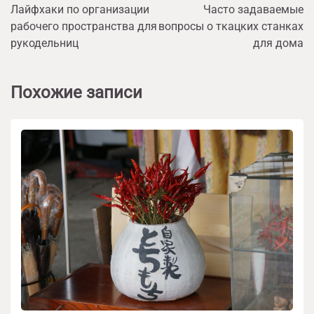
Лайфхаки по организации
Часто задаваемые
по
рабочего пространства для
вопросы о ткацких станках
записям
рукодельниц
для дома
Похожие записи