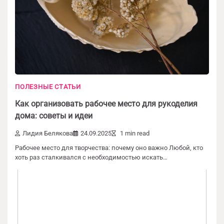
Добавить комментарий
ПОЛЕЗНЫЕ СТАТЬИ
Как организовать рабочее место для рукоделия
Ваш адрес email не будет опубликован.
дома: советы и идеи
Обязательные поля помечены
*
Лидия Белякова
24.09.2025
1 min read
Комментарий
*
Рабочее место для творчества: почему оно важно Любой, кто
хоть раз сталкивался с необходимостью искать…