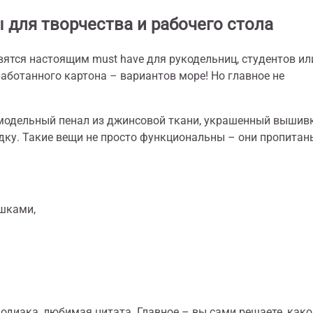
для творчества и рабочего стола
ятся настоящим must have для рукодельниц, студентов ил
аботанного картона – вариантов море! Но главное не
амодельный пенал из джинсовой ткани, украшенный вышив
здку. Такие вещи не просто функциональны – они пропитан
шками,
одиака, любимая цитата. Главное – вы сами решаете, како