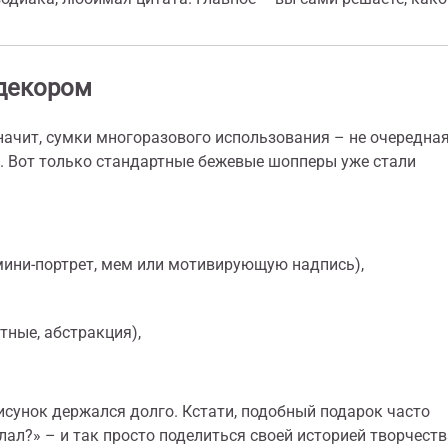
 декором
начит, сумки многоразового использования – не очередна
е. Вот только стандартные бежевые шопперы уже стали
ини-портрет, мем или мотивирующую надпись),
ные, абстракция),
исунок держался долго. Кстати, подобный подарок часто
лал?» – и так просто поделиться своей историей творчеств