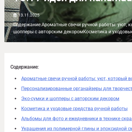
13.11.2025
Содержание:Ароматные свечи ручной работы: уют, 
шопперы с авторским декоромКосметика и уходовы
Содержание:
Ароматные свечи ручной работы: уют, который в
Персонализированные органайзеры для творчест
Эко-сумки и шопперы с авторским декором
Косметика и уходовые средства ручной работы
Альбомы для фото и ежедневники в технике скр
Украшения из полимерной глины и эпоксидной 