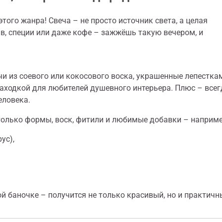
того жанра! Свеча – не просто источник света, а целая
в, специи или даже кофе – зажжёшь такую вечером, и
чи из соевого или кокосового воска, украшенные лепестка
аходкой для любителей душевного интерьера. Плюс – всег
еловека.
 только формы, воск, фитили и любимые добавки – наприме
ус),
ой баночке – получится не только красивый, но и практичн