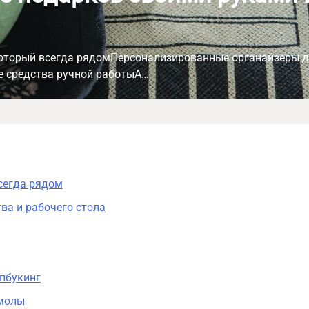
который всегда рядомПерсонализированные органайзеры дл
е средства ручной работыА…
сегда рядом
ва и рабочего стола
апбукинг
смолы