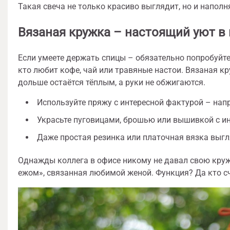
Такая свеча не только красиво выглядит, но и напол
Вязаная кружка – настоящий уют в
Если умеете держать спицы – обязательно попробуйте 
кто любит кофе, чай или травяные настои. Вязаная кр
дольше остаётся тёплым, а руки не обжигаются.
Используйте пряжу с интересной фактурой – нап
Украсьте пуговицами, брошью или вышивкой с и
Даже простая резинка или платочная вязка выгл
Однажды коллега в офисе никому не давал свою кружк
ежом», связанная любимой женой. Функция? Да кто сч