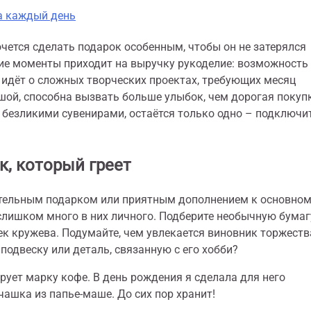
на каждый день
очется сделать подарок особенным, чтобы он не затерялся
кие моменты приходит на выручку рукоделие: возможность
ь идёт о сложных творческих проектах, требующих месяц
ушой, способна вызвать больше улыбок, чем дорогая покупк
безликими сувенирами, остаётся только одно – подключи
к, который греет
ятельным подарком или приятным дополнением к основном
слишком много в них личного. Подберите необычную бумаг
чек кружева. Подумайте, чем увлекается виновник торжеств
одвеску или деталь, связанную с его хобби?
рует марку кофе. В день рождения я сделала для него
ашка из папье-маше. До сих пор хранит!