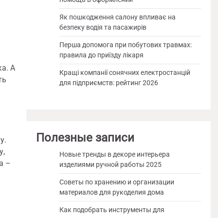
Як пошкодження салону впливає на
безпеку водія та пасажирів
Перша допомога при побутових травмах:
правила до приїзду лікаря
а. А
Кращі компанії сонячних електростанцій
ть
для підприємств: рейтинг 2026
Полезные записи
у.
у,
Новые тренды в декоре интерьера
а –
изделиями ручной работы 2025
Советы по хранению и организации
материалов для рукоделия дома
Как подобрать инструменты для