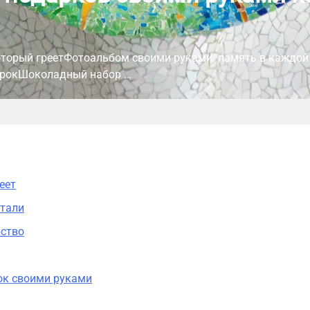
оторый греетФотоальбом своими руками: память в каждой
арокШоколадный набор …
еет
етали
бство
ок своими руками