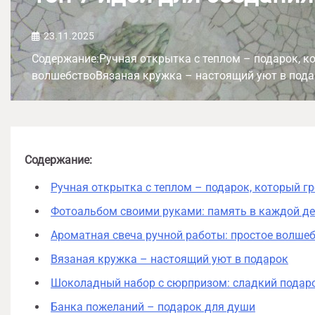
23.11.2025
Содержание:Ручная открытка с теплом – подарок, к
волшебствоВязаная кружка – настоящий уют в под
Содержание:
Ручная открытка с теплом – подарок, который гр
Фотоальбом своими руками: память в каждой д
Ароматная свеча ручной работы: простое волше
Вязаная кружка – настоящий уют в подарок
Шоколадный набор с сюрпризом: сладкий подар
Банка пожеланий – подарок для души