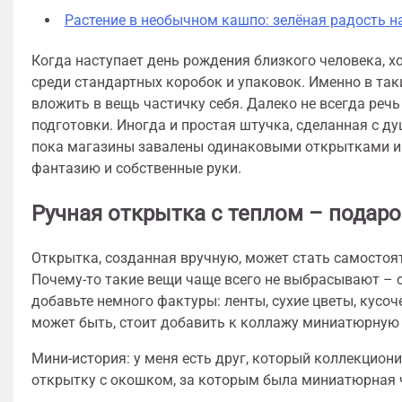
Растение в необычном кашпо: зелёная радость 
Когда наступает день рождения близкого человека, х
среди стандартных коробок и упаковок. Именно в та
вложить в вещь частичку себя. Далеко не всегда реч
подготовки. Иногда и простая штучка, сделанная с д
пока магазины завалены одинаковыми открытками и 
фантазию и собственные руки.
Ручная открытка с теплом – подаро
Открытка, созданная вручную, может стать самосто
Почему-то такие вещи чаще всего не выбрасывают – 
добавьте немного фактуры: ленты, сухие цветы, кусо
может быть, стоит добавить к коллажу миниатюрную п
Мини-история: у меня есть друг, который коллекциони
открытку с окошком, за которым была миниатюрная ч