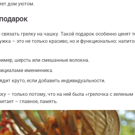
няет дом уютом.
 подарок
связать грелку на чашку. Такой подарок особенно ценят те
ужка – это не только красиво, но и функционально: напито
ример, шерсть или смешанные волокна.
нициалами именинника.
ядит круто, если добавить индивидуальности.
у – только потому, что на ней была «грелочка с зеленым
итает – главное, память.